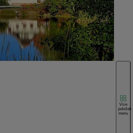
Více
položek
menu