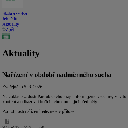
Škola a školka
Jehnědí
Aktuality
Zpět
Aktuality
Nařízení v období nadměrného sucha
Zveřejněno 5. 8. 2026
Na základě žádosti Pardubického kraje informujeme všechny, že v t
kouření a odhazovat hořící nebo doutnající předměty.
Podrobnosti nařízení naleznete v příloze.
Nařízení_Pk_4-2016_-_….pdf